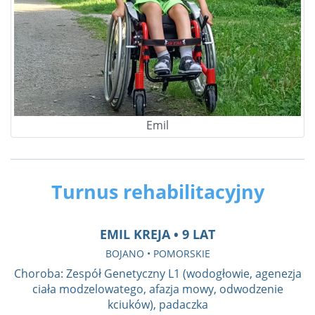
Emil
Turnus rehabilitacyjny
EMIL KREJA • 9 LAT
BOJANO • POMORSKIE
Choroba: Zespół Genetyczny L1 (wodogłowie, agenezja
ciała modzelowatego, afazja mowy, odwodzenie
kciuków), padaczka