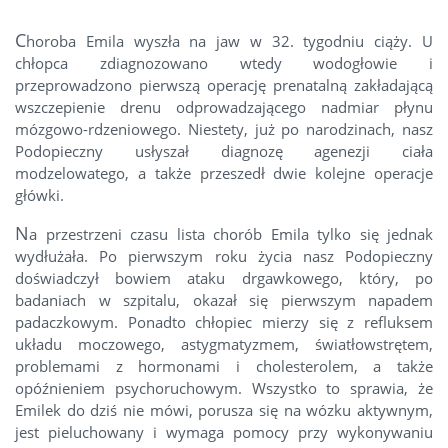
C
horoba Emila wyszła na jaw w 32. tygodniu ciąży. U
chłopca zdiagnozowano wtedy wodogłowie i
przeprowadzono pierwszą operację prenatalną zakładającą
wszczepienie drenu odprowadzającego nadmiar płynu
mózgowo-rdzeniowego. Niestety, już po narodzinach, nasz
Podopieczny usłyszał diagnozę agenezji ciała
modzelowatego, a także przeszedł dwie kolejne operacje
główki.
N
a przestrzeni czasu lista chorób Emila tylko się jednak
wydłużała. Po pierwszym roku życia nasz Podopieczny
doświadczył bowiem ataku drgawkowego, który, po
badaniach w szpitalu, okazał się pierwszym napadem
padaczkowym. Ponadto chłopiec mierzy się z refluksem
układu moczowego, astygmatyzmem, światłowstrętem,
problemami z hormonami i cholesterolem, a także
opóźnieniem psychoruchowym. Wszystko to sprawia, że
Emilek do dziś nie mówi, porusza się na wózku aktywnym,
jest pieluchowany i wymaga pomocy przy wykonywaniu