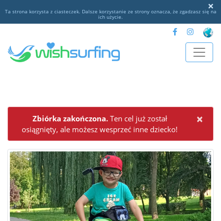
×
Ta strona korzysta z ciasteczek. Dalsze korzystanie ze strony oznacza, że zgadzasz się na
ich użycie.
xs
×
Zbiórka zakończona.
Ten cel już został
osiągnięty, ale możesz wesprzeć inne dziecko!