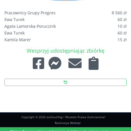
Pracownicy Grupy Progres
8 560 zł
Ewa Turek
60 zł
Agata Lamorska-Porucznik
10 zł
Ewa Turek
60 zł
Kamila Marer
15 zł
Paulina
20 zł
Wesprzyj udostępniając zbiórkę
Michał
30 zł
Ewa Turek
50 zł
Czarna Kornacka
30 zł
Czarna
30 zł
Dorota Ukleja
10 zł
Ewa Turek
60 zł
Joanna Kuptz
50 zł
Hanna Karczewska
50 zł
Czarna
50 zł
Magda Kielich
20 zł
Copyright © 2026 wishsurfing • Wszekie Prawa Zastrzeżone!
Iza Lidzbarska
40 zł
Realizacja
WebUp!
Kamila Marer
30 zł