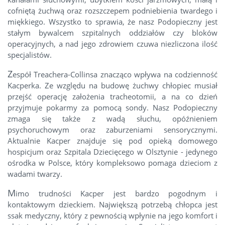
cofniętą żuchwą oraz rozszczepem podniebienia twardego i
miękkiego. Wszystko to sprawia, że nasz Podopieczny jest
stałym bywalcem szpitalnych oddziałów czy bloków
operacyjnych, a nad jego zdrowiem czuwa niezliczona ilość
specjalistów.
Z
espół Treachera-Collinsa znacząco wpływa na codzienność
Kacperka. Ze względu na budowę żuchwy chłopiec musiał
przejść operację założenia tracheotomii, a na co dzień
przyjmuje pokarmy za pomocą sondy. Nasz Podopieczny
zmaga się także z wadą słuchu, opóźnieniem
psychoruchowym oraz zaburzeniami sensorycznymi.
Aktualnie Kacper znajduje się pod opieką domowego
hospicjum oraz Szpitala Dziecięcego w Olsztynie - jedynego
ośrodka w Polsce, który kompleksowo pomaga dzieciom z
wadami twarzy.
M
imo trudności Kacper jest bardzo pogodnym i
kontaktowym dzieckiem. Największą potrzebą chłopca jest
ssak medyczny, który z pewnością wpłynie na jego komfort i