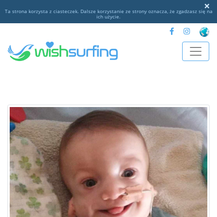
×
Ta strona korzysta z ciasteczek. Dalsze korzystanie ze strony oznacza, że zgadzasz się na
ich użycie.
xs