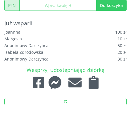
PLN
Do koszyka
Już wsparli
Joannna
100 zł
Małgosia
10 zł
Anonimowy Darczyńca
50 zł
Izabela Zdrodowska
20 zł
Anonimowy Darczyńca
30 zł
Jadwiga Dybus
100 zł
Wesprzyj udostępniając zbiórkę
Mama Piotrusia i Stasia
50 zł
Alicja Kochanowska
20 zł
Szychowska Marianna
50 zł
Anonimowy Darczyńca
20 zł
Jolanta
50 zł
Anonimowy Darczyńca
10 zł
Anna Rechnio
20 zł
Gregor Nowak
10 zł
Katrina
10 zł