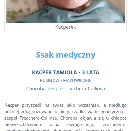
Kacperek
Ssak medyczny
KACPER TAMIOŁA • 3 LATA
RUSINÓW • MAZOWIECKIE
Choroba: Zespół Treachera-Collinsa
K
acper przyszedł na świat jako wcześniak, a niedługo
później zdiagnozowano u niego rzadką wadę genetyczną -
zespół Treachera-Collinsa. Choroba objawia się u chłopca
niewykształceniem ucha zewnętrznego, zrośniętymi
kanałami słuchowymi, ubytkiem kości jarzmowych, małą i