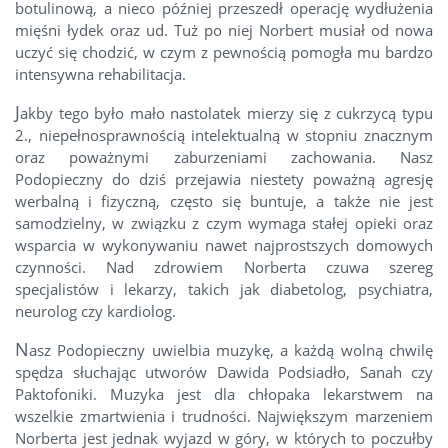
botulinową, a nieco później przeszedł operację wydłużenia
mięśni łydek oraz ud. Tuż po niej Norbert musiał od nowa
uczyć się chodzić, w czym z pewnością pomogła mu bardzo
intensywna rehabilitacja.
J
akby tego było mało nastolatek mierzy się z cukrzycą typu
2., niepełnosprawnością intelektualną w stopniu znacznym
oraz poważnymi zaburzeniami zachowania. Nasz
Podopieczny do dziś przejawia niestety poważną agresję
werbalną i fizyczną, często się buntuje, a także nie jest
samodzielny, w związku z czym wymaga stałej opieki oraz
wsparcia w wykonywaniu nawet najprostszych domowych
czynności. Nad zdrowiem Norberta czuwa szereg
specjalistów i lekarzy, takich jak diabetolog, psychiatra,
neurolog czy kardiolog.
N
asz Podopieczny uwielbia muzykę, a każdą wolną chwilę
spędza słuchając utworów Dawida Podsiadło, Sanah czy
Paktofoniki. Muzyka jest dla chłopaka lekarstwem na
wszelkie zmartwienia i trudności. Największym marzeniem
Norberta jest jednak wyjazd w góry, w których to poczułby