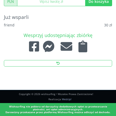
PLN
Do koszyka
Już wsparli
friend
30 zł
Wesprzyj udostępniając zbiórkę
Copyright © 2026 wishsurfing • Wszekie Prawa Zastrzeżone!
Realizacja
WebUp!
Wishsurfing nie pobiera od darczyńcy dodatkowych opłat za przetwarzanie
płatności, ani opłat administracyjnych.
Darowizny przekazane przez platformę Wishsurfing można odliczyć od dochodu.