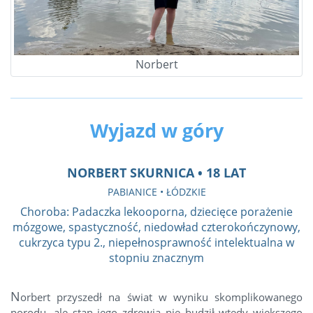
Norbert
Wyjazd w góry
NORBERT SKURNICA • 18 LAT
PABIANICE • ŁÓDZKIE
Choroba: Padaczka lekooporna, dziecięce porażenie
mózgowe, spastyczność, niedowład czterokończynowy,
cukrzyca typu 2., niepełnosprawność intelektualna w
stopniu znacznym
N
orbert przyszedł na świat w wyniku skomplikowanego
porodu, ale stan jego zdrowia nie budził wtedy większego