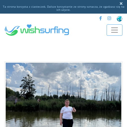
×
Ta strona korzysta z ciasteczek. Dalsze korzystanie ze strony oznacza, że zgadzasz się na
ich użycie.
xs