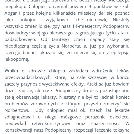
niepokoju. Chłopiec otrzymał bowiem 9 punktów w skali
Apgar i przez kolejne kilkanaście miesięcy dał się poznać
jako spokojne i wyjątkowo ciche niemowlę. Niestety
wszystko zmieniło się, gdy nasz 14-miesięczny Podopieczny
doświadczył swojego pierwszego, zagrażającego życiu, ataku
padaczkowego. Od tamtego czasu napady stały się
nieodłączną częścią życia Norberta, a, już po wykonaniu
szeregu badań, okazało się, że mierzy się on z epilepsją
lekooporną.
W
alka o zdrowie chłopca zakładała wdrożenie leków
przeciwpadaczkowych, które, na całe szczęście, w końcu
zaczęły przynosić wyczekiwane efekty. Ataki są już bowiem
dużo rzadsze, ale nasz Podopieczny do dziś pozostaje pod
stałą obserwacją lekarzy. Niestety nie był to jednak koniec
problemów zdrowotnych, z którymi przyszło zmierzyć się
Norbertowi… Gdy chłopiec miał ok. trzech lat lekarze
zdiagnozowali u niego mózgowe porażenie dziecięce,
niedowład czterokończynowy oraz spastyczność. W
konsekwencji nasz Podopieczny rozpoczął leczenie toksyną