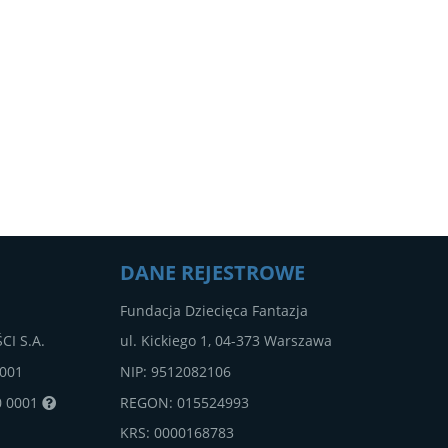
DANE REJESTROWE
Fundacja Dziecięca Fantazja
CI S.A.
ul. Kickiego 1, 04-373 Warszawa
0001
NIP: 9512082106
0 0001
REGON: 015524993
KRS: 0000168783