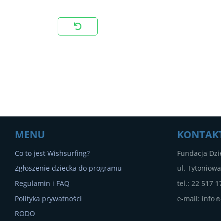
MENU
KONTAK
Co to jest Wishsurfing?
Fundacja Dzi
Zgłoszenie dziecka do programu
ul. Tytoniow
Regulamin i FAQ
tel.: 22 517 1
Polityka prywatności
e-mail: info☺
RODO