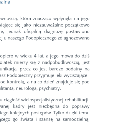
ualna
awnością, która znacząco wpłynęła na jego
wiające się jako niezauważalne początkowo
ie, jednak oficjalną diagnozę postawiono
źniej u naszego Podopiecznego zdiagnozowano
dopiero w wieku 4 lat, a jego mowa do dziś
olatek mierzy się z nadpobudliwością, jest
ikacją, przez co jest bardzo podatny na
sz Podopieczny przyjmuje leki wyciszające i
d kontrolą, a na co dzień znajduje się pod
litanta, neurologa, psychiatry.
ciągłość wielospecjalistycznej rehabilitacji.
wanej kadry jest niezbędna do poprawy
niego kolejnych postępów. Tylko dzięki temu
ącego go świata i szansę na samodzielną,