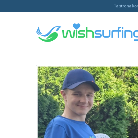
Ta strona kor
xl