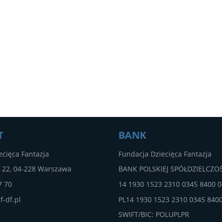
T
BANK
ecięca Fantazja
Fundacja Dziecięca Fantazja
a 22, 04-228 Warszawa
BANK POLSKIEJ SPÓŁDZIELCZOŚ
7 70
14 1930 1523 2310 0345 8400 
f-df.pl
PL14 1930 1523 2310 0345 840
SWIFT/BIC: POLUPLPR