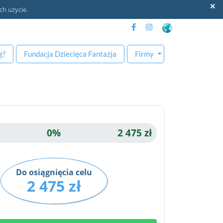
×
ch użycie.
g
?
Fundacja
Dziecięca Fantazja
Firmy
0%
2 475 zł
Do osiągnięcia celu
2 475 zł