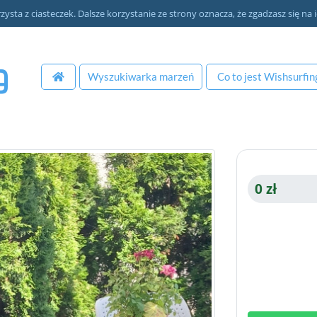
zysta z ciasteczek. Dalsze korzystanie ze strony oznacza, że zgadzasz się na i
Wyszukiwarka
marzeń
Co to jest
Wishsurfin
0 zł