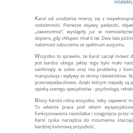
intelekt
K
arol od urodzenia mierzy się z niepełnospr
codzienność. Pierwsze objawy padaczki, obja
„zawieszenia”, wystąpiły już w niemowlęctw
dopiero, gdy chłopiec miał 6 lat. Dwa lata pó
natomiast zaburzenia ze spektrum autyzmu.
W
szystko to sprawiło, że Karol zaczął mówić 
jest bardzo uboga. Jakby tego było mało nast
zamknięty w sobie oraz ma problemy z komun
manipulacje i wpływy ze strony rówieśników. Na
przeciwpadaczkowe, dzięki którym napady są po
opieką szeregu specjalistów - psychologa, rehabi
B
liscy Karola robią wszystko, żeby zapewnić mu 
To właśnie praca pod okiem wyspecjalizo
funkcjonowania nastolatka i osiągnięcia przez 
Karol zyska narzędzia do rozumienia otaczaj
bardziej kolorową przyszłość.