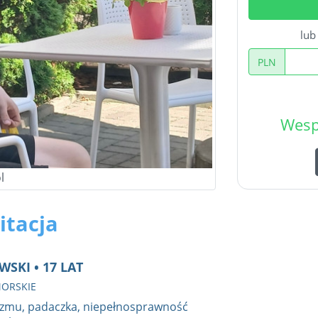
lu
PLN
Wesp
l
itacja
SKI • 17 LAT
MORSKIE
yzmu, padaczka, niepełnosprawność