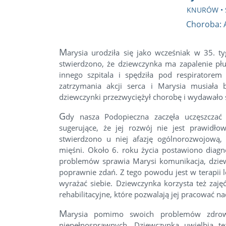
KNURÓW • 
Choroba: 
M
arysia urodziła się jako wcześniak w 35. t
stwierdzono, że dziewczynka ma zapalenie pł
innego szpitala i spędziła pod respiratore
zatrzymania akcji serca i Marysia musiała
dziewczynki przezwyciężył chorobę i wydawało s
G
dy nasza Podopieczna zaczęła uczęszczać
sugerujące, że jej rozwój nie jest prawidł
stwierdzono u niej afazję ogólnorozwojową, 
mięśni. Około 6. roku życia postawiono diag
problemów sprawia Marysi komunikacja, dziewc
poprawnie zdań. Z tego powodu jest w terapii l
wyrażać siebie. Dziewczynka korzysta też zajęć
rehabilitacyjne, które pozwalają jej pracować 
M
arysia pomimo swoich problemów zdrowo
niepełnosprawnych. Dziewczynka uwielbia te