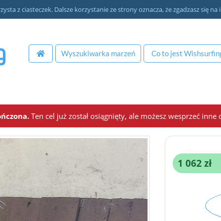
zysta z ciasteczek. Dalsze korzystanie ze strony oznacza, że zgadzasz się na i
Wyszukiwarka
marzeń
Co to jest
Wishsurfin
ończona.
Ten cel już został osiągnięty, ale możesz wesprzeć inne 
1 062 zł