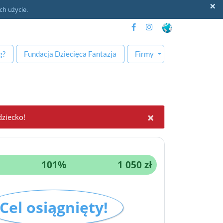
×
ch użycie.
g
?
Fundacja
Dziecięca Fantazja
Firmy
×
dziecko!
101%
1 050 zł
Cel osiągnięty!