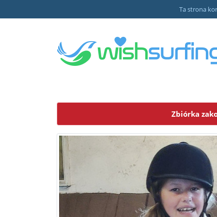
Ta strona kor
xl
Zbiórka zak