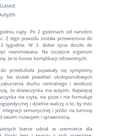
Anonimowy Da
ŚLĄSKIE
Anonimowy Da
Autyzm
Judyta
ygodniu ciąży. Po 2 godzinach od narodzin
uc. Z tego powodu została przewieziona do
m 2 tygodnie. W 3. dobie życia doszło do
 być reanimowana. Na szczęście organizm
ię, że to koniec komplikacji zdrowotnych.
 do przedszkola pojawiały się symptomy
owy. Na skutek powikłań okołoporodowych
zaburzenia słuchu centralnego i wiotkość
nozę, że dziewczynka ma autyzm. Najwięcej
zynka nie czyta, nie pisze i nie formułuje
ogopedycznej i dzielnie walczy o to, by móc
 integracji sensorycznej i jeździ na turnusy
nad swoim rozwojem i sprawnością.
tnych bierze udział w szermierce dla
ż klocki lego i tworzy z nich przeróżne,